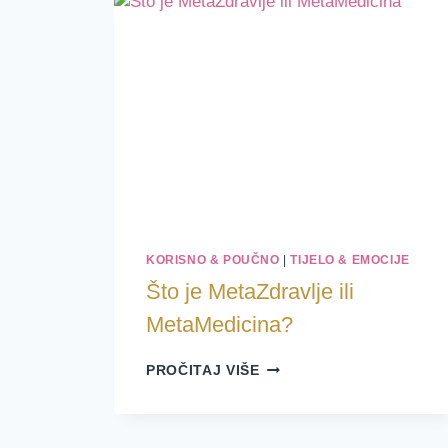
EMOCIJA
KORISNO & POUČNO
|
TIJELO & EMOCIJE
Što je MetaZdravlje ili
MetaMedicina?
ŠTO
PROČITAJ VIŠE
JE
METAZDRAVLJE
ILI
METAMEDICINA?