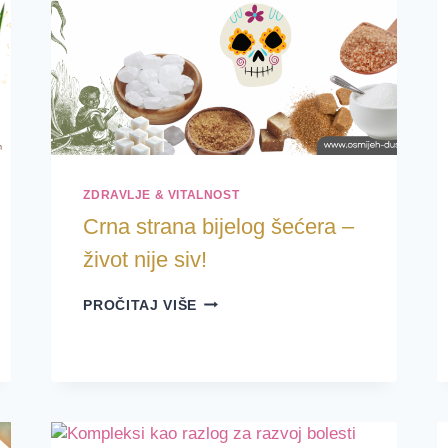
ZDRAVLJE & VITALNOST
Crna strana bijelog šećera –
život nije siv!
CRNA
PROČITAJ VIŠE
STRANA
BIJELOG
ŠEĆERA
–
ŽIVOT
NIJE
SIV!