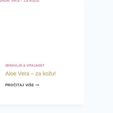
ZDRAVLJE & VITALNOST
Aloe Vera – za kožu!
ALOE
PROČITAJ VIŠE
VERA
–
ZA
KOŽU!