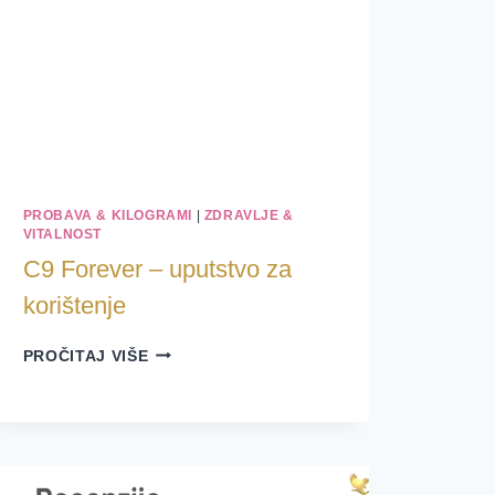
PROBAVA & KILOGRAMI
|
ZDRAVLJE &
VITALNOST
C9 Forever – uputstvo za
korištenje
C9
PROČITAJ VIŠE
FOREVER
–
UPUTSTVO
ZA
KORIŠTENJE