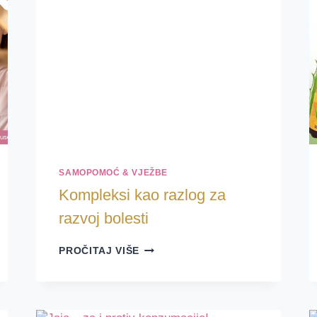
SAMOPOMOĆ & VJEŽBE
Kompleksi kao razlog za
razvoj bolesti
KOMPLEKSI
PROČITAJ VIŠE
KAO
RAZLOG
ZA
RAZVOJ
BOLESTI