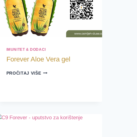
IMUNITET & DODACI
Forever Aloe Vera gel
FOREVER
PROČITAJ VIŠE
ALOE
VERA
GEL