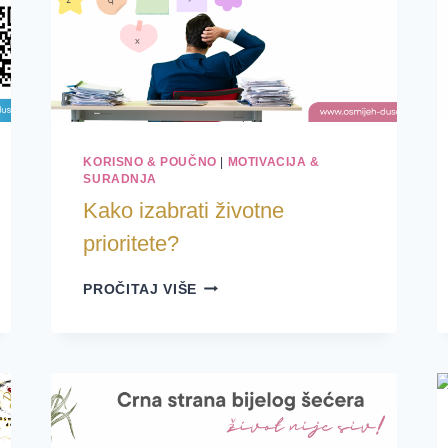
KORISNO & POUČNO
|
MOTIVACIJA &
SURADNJA
Kako izabrati životne
prioritete?
KAKO
PROČITAJ VIŠE
IZABRATI
ŽIVOTNE
PRIORITETE?