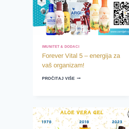
IMUNITET & DODACI
Forever Vital 5 – energija za
vaš organizam!
FOREVER
PROČITAJ VIŠE
VITAL
5
–
ENERGIJA
ZA
VAŠ
ORGANIZAM!