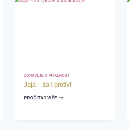
ZDRAVLJE & VITALNOST
Jaja – za i protiv!
JAJA
PROČITAJ VIŠE
–
ZA
I
PROTIV!