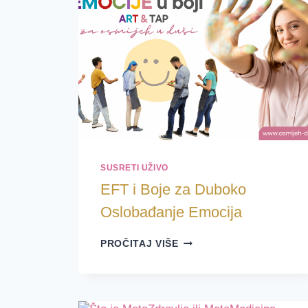
FORMULA
ZA
ČIŠĆENJE
I
NADOHRANU
ORGANIZMA!
SUSRETI UŽIVO
EFT i Boje za Duboko
Oslobađanje Emocija
EFT
PROČITAJ VIŠE
I
BOJE
ZA
DUBOKO
OSLOBAĐANJE