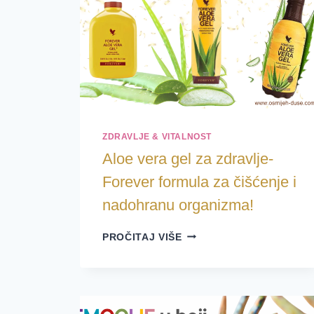
ZDRAVLJE & VITALNOST
Aloe vera gel za zdravlje-
Forever formula za čišćenje i
nadohranu organizma!
ALOE
PROČITAJ VIŠE
VERA
GEL
ZA
ZDRAVLJE-
FOREVER