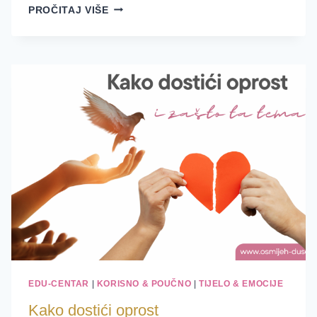
MERIDIJANI
PROČITAJ VIŠE
–
PRIJENOSNICI
VITALNE
ENERGIJE
EDU-CENTAR
|
KORISNO & POUČNO
|
TIJELO & EMOCIJE
Kako dostići oprost