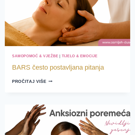
SAMOPOMOĆ & VJEŽBE
|
TIJELO & EMOCIJE
BARS često postavljana pitanja
BARS
PROČITAJ VIŠE
ČESTO
POSTAVLJANA
PITANJA