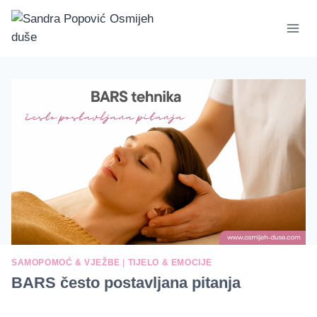
Skip
to
content
SAMOPOMOĆ & VJEŽBE
|
TIJELO & EMOCIJE
BARS često postavljana pitanja