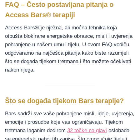
FAQ – Često postavljana pitanja o
Access Bars® terapiji
Access Bars® je nježna, ali moćna tehnika koja
otpušta blokirane energetske obrasce, misli i uvjerenja
pohranjene u našem umu i tijelu. U ovom FAQ vodiču
odgovaramo na najčešća pitanja kako biste razumjeli
što se događa tijekom tretmana i što možete očekivati
nakon njega.
Što se događa tijekom Bars terapije?
Bars sadrži sve vaše pohranjene misli, ideje, uvjerenja,
emocije i prosudbe koje vas ograničavaju. Tijekom
tretmana laganim dodirom
32 točke na glavi
oslobađa
se energetski naboj tih zapisa, što omogućuje tijelu i