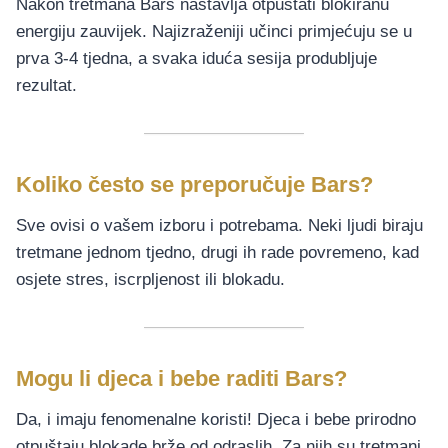
Nakon tretmana Bars nastavlja otpuštati blokiranu
energiju zauvijek. Najizraženiji učinci primjećuju se u
prva 3-4 tjedna, a svaka iduća sesija produbljuje
rezultat.
Koliko često se preporučuje Bars?
Sve ovisi o vašem izboru i potrebama. Neki ljudi biraju
tretmane jednom tjedno, drugi ih rade povremeno, kad
osjete stres, iscrpljenost ili blokadu.
Mogu li djeca i bebe raditi Bars?
Da, i imaju fenomenalne koristi! Djeca i bebe prirodno
otpuštaju blokade brže od odraslih. Za njih su tretmani