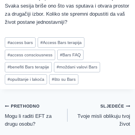
Svaka sesija briše ono što vas sputava i otvara prostor
za drugačiji izbor. Koliko ste spremni dopustiti da vaš
život postane jednostavniji?
Post
#
access bars
#
Access Bars terapija
Tags:
#
access consciousness
#
Bars FAQ
#
benefiti Bars terapije
#
moždani valovi Bars
#
opuštanje i lakoća
#
što su Bars
Navigacija
PRETHODNO
SLJEDEĆE
objava
Mogu li raditi EFT za
Tvoje misli oblikuju tvoj
drugu osobu?
život