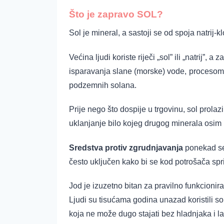
Što je zapravo SOL?
Sol je mineral, a sastoji se od spoja natrij-kl
Većina ljudi koriste riječi „sol” ili „natrij”, a
isparavanja slane (morske) vode,
procesom m
podzemnih solana.
Prije nego što dospije u trgovinu, sol prolaz
uklanjanje bilo kojeg drugog minerala osim n
Sredstva protiv zgrudnjavanja
ponekad se 
često uključen kako bi se kod potrošača spr
Jod je izuzetno bitan za pravilno funkcionir
Ljudi su tisućama godina unazad koristili sol
koja ne može dugo stajati bez hladnjaka i la