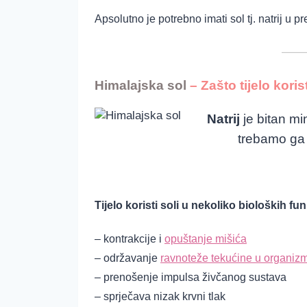
Apsolutno je potrebno imati sol tj. natrij u pr
Himalajska sol
– Zašto tijelo korist
Natrij
je bitan min
trebamo ga 
Tijelo koristi soli u nekoliko bioloških fun
–
kontrakcije i
opuštanje mišića
– održavanje
ravnoteže tekućine u organiz
– prenošenje impulsa živčanog sustava
– sprječava nizak krvni tlak