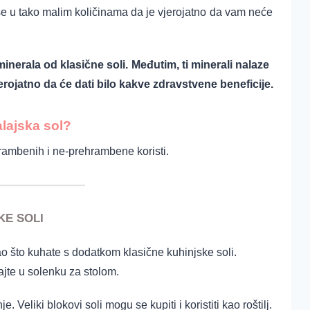
se u tako malim količinama da je vjerojatno
da vam neće
inerala od klasične soli.
Međutim, ti minerali nalaze
erojatno da će dati bilo kakve zdravstvene beneficije.
alajska sol?
rambenih i ne-prehrambene koristi.
E SOLI
kao što kuhate s dodatkom klasične kuhinjske soli.
jte u solenku za stolom.
e. Veliki blokovi soli mogu se kupiti i koristiti kao roštilj.