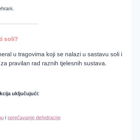
ehrani.
i soli?
eral u tragovima koji se nalazi u sastavu soli i
za pravilan rad raznih tjelesnih sustava.
kcija uključujući:
mu
i
sprečavanje dehidracije