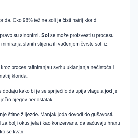
orida. Oko 98% težine soli je čisti natrij klorid.
 zapravo su sinonimi.
Sol
se može proizvesti u procesu
iniranja slanih stijena ili vađenjem čvrste soli iz
i kroz proces rafiniranjau svrhu uklanjanja nečistoća i
atrij klorida.
dodaju kako bi je se spriječilo da upija vlagu,a
jod
je
iječio njegov nedostatak.
anje štitne žlijezde. Manjak joda dovodi do gušavosti.
 za bolji okus jela i kao konzervans,
da sačuvaju hranu
ko se kvari.