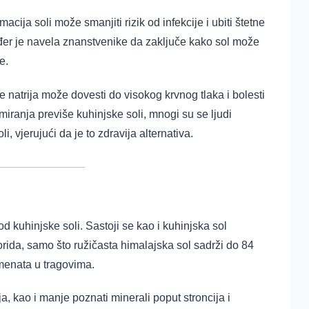
ija soli može smanjiti rizik od infekcije i ubiti štetne
ođer je navela znanstvenike da zaključe kako sol može
e.
e natrija može dovesti do visokog krvnog tlaka i bolesti
iranja previše kuhinjske soli, mnogi su se ljudi
, vjerujući da je to zdravija alternativa.
d kuhinjske soli. Sastoji se kao i kuhinjska sol
orida, samo što ružičasta himalajska sol sadrži do 84
menata u tragovima.
ija, kao i manje poznati minerali poput stroncija
i