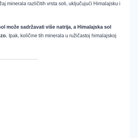
aj minerala različitih vrsta soli,
uključujući Himalajsku i
ol može sadržavati više natrija,
a Himalajska sol
ezo.
Ipak, količine tih minerala u ružičastoj himalajskoj