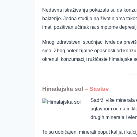
Nedavna istraživanja pokazala su da konzumac
bakterije. Jedna studija na životinjama tak
imati pozitivan učinak na simptome depresij
Mnogi zdravstveni stručnjaci tvrde da previš
srca. Zbog potencijalne opasnosti od konzum
okrenuli konzumaciji ružičaste himalajske soli
Himalajska sol
– Sastav
Sadrži više minerala o
uglavnom od natrij kl
drugih minerala i ele
To su uobičajeni minerali poput kalija i kalc