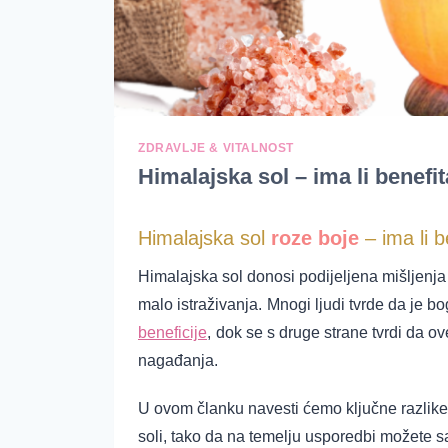
ZDRAVLJE & VITALNOST
Himalajska sol – ima li benefi
Himalajska sol
roze boje
– ima li b
Himalajska sol donosi podijeljena mišljenja
malo istraživanja.
Mnogi ljudi tvrde da je b
beneficije
,
dok se s druge strane tvrdi da ov
nagađanja.
U ovom članku navesti ćemo ključne razlike 
soli,
tako da na temelju usporedbi možete sami