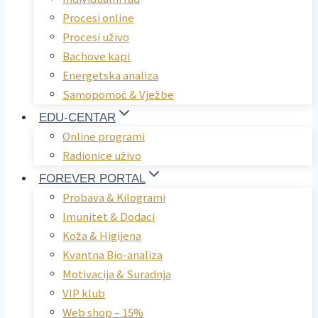
Procesi online
Procesi uživo
Bachove kapi
Energetska analiza
Samopomoć & Vježbe
EDU-CENTAR
Online programi
Radionice uživo
FOREVER PORTAL
Probava & Kilogrami
Imunitet & Dodaci
Koža & Higijena
Kvantna Bio-analiza
Motivacija & Suradnja
VIP klub
Web shop – 15%