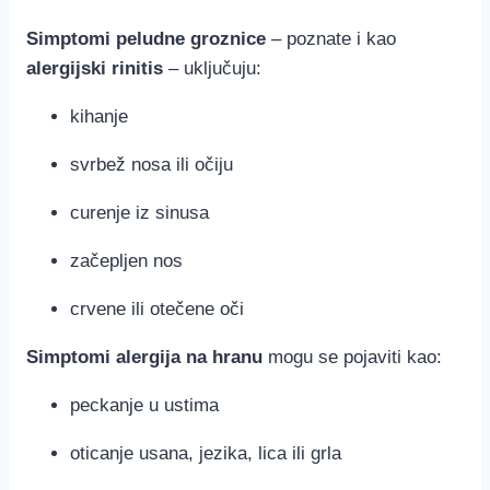
Simptomi peludne groznice
– poznate i kao
alergijski rinitis
– uključuju:
kihanje
svrbež nosa ili očiju
curenje iz sinusa
začepljen nos
crvene ili otečene oči
Simptomi alergija na hranu
mogu se pojaviti kao:
peckanje u ustima
oticanje usana, jezika, lica ili grla