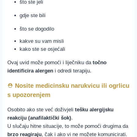
što ste jeli
gdje ste bili
što se dogodilo
kakve su vam misli
kako ste se osjećali
Ovaj uvid može pomoći i liječniku da
točno
identificira alergen
i odredi terapiju.
⛑️
Nosite medicinsku narukvicu ili ogrlicu
s upozorenjem
Osobito ako ste već doživjeli
tešku alergijsku
reakciju (anafilaktički šok)
.
U slučaju hitne situacije, to može pomoći drugima da
brzo reagiraju
, čak i ako vi ne možete komunicirati.