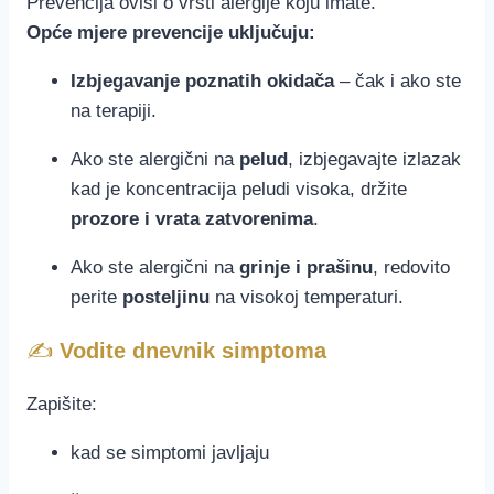
Prevencija ovisi o vrsti alergije koju imate.
Opće mjere prevencije uključuju:
Izbjegavanje poznatih okidača
– čak i ako ste
na terapiji.
Ako ste alergični na
pelud
, izbjegavajte izlazak
kad je koncentracija peludi visoka, držite
prozore i vrata zatvorenima
.
Ako ste alergični na
grinje i prašinu
, redovito
perite
posteljinu
na visokoj temperaturi.
✍️
Vodite dnevnik simptoma
Zapišite:
kad se simptomi javljaju