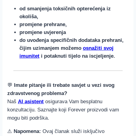
od smanjenja toksičnih opterećenja iz
okoliša,
promjene prehrane,
promjene uvjerenja
do uvođenja specifičnih dodataka prehrani,
čijim uzimanjem
možemo
osnažiti svoj
imunitet
i potaknuti tijelo na iscjeljenje.
💬
Imate pitanje ili trebate savjet u vezi svog
zdravstvenog problema?
Naš
AI asistent
osigurava Vam besplatnu
konzultaciju. Saznajte koji Forever proizvodi vam
mogu biti podrška.
⚠️
Napomena:
Ovaj članak služi isključivo