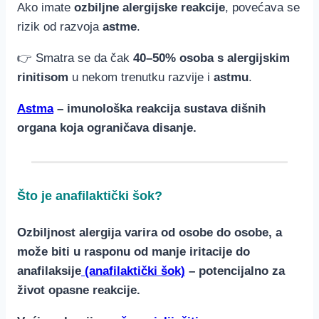
Ako imate
ozbiljne alergijske reakcije
, povećava se
rizik od razvoja
astme
.
👉 Smatra se da čak
40–50% osoba s alergijskim
rinitisom
u nekom trenutku razvije i
astmu
.
Astma
– imunološka reakcija sustava dišnih
organa koja ograničava
disanje.
Što je anafilaktički šok?
Ozbiljnost alergija varira od osobe do osobe, a
može biti u rasponu od manje iritacije do
anafilaksije
(anafilaktički šok)
– potencijalno za
život opasne reakcije.