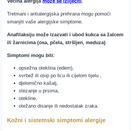
Većina alergija
može se izliječiti
.
Tretmani i antialergijska prehrana mogu pomoći
smanjiti vaše alergijske simptome.
Anafilaksiju može izazvati i ubod kukca sa žalcem
ili žarnicima (osa, pčela, stršljen, meduza)
Simptomi mogu biti:
opsežna oteklina (edem),
svrbež ili osip po licu ili cijelom tijelu ,
djelomično kašalj,
stezanje u prsima,
otekline,
otežano disanje ili nedostatak zraka.
Kožni i sistemski simptomi alergije