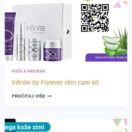
KOŽA & HIGIJENA
Infinite by Forever skin care kit
INFINITE
PROČITAJ VIŠE
BY
FOREVER
SKIN
CARE
KIT