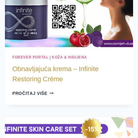
FOREVER PORTAL
|
KOŽA & HIGIJENA
Obnavljajuća krema – Infinite
Restoring Crème
OBNAVLJAJUĆA
PROČITAJ VIŠE
KREMA
–
INFINITE
RESTORING
CRÈME