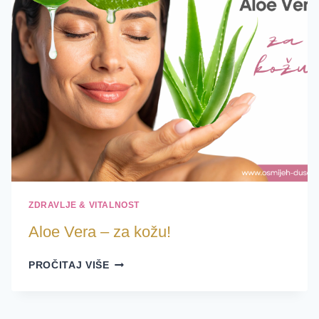
ZDRAVLJE & VITALNOST
Aloe Vera – za kožu!
ALOE
PROČITAJ VIŠE
VERA
–
ZA