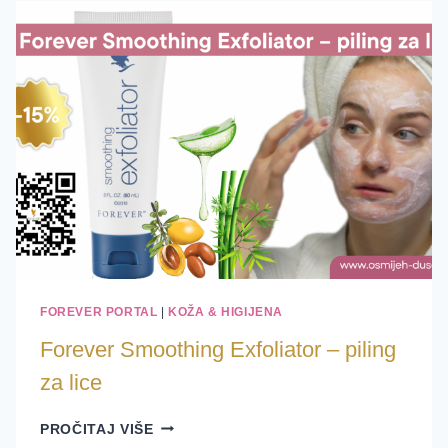
KOŽU!
FOREVER PORTAL
|
KOŽA & HIGIJENA
Forever Smoothing Exfoliator – piling
za lice
FOREVER
PROČITAJ VIŠE
SMOOTHING