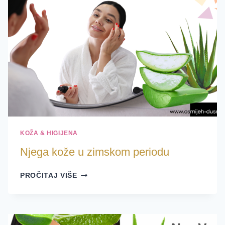
KOŽA & HIGIJENA
Njega kože u zimskom periodu
NJEGA
PROČITAJ VIŠE
KOŽE
U
ZIMSKOM
PERIODU