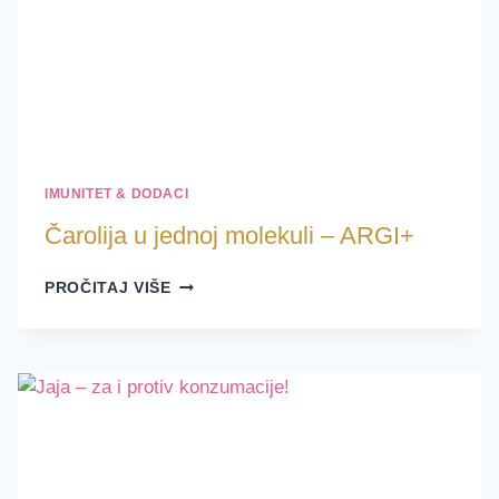
IMUNITET & DODACI
Čarolija u jednoj molekuli – ARGI+
ČAROLIJA
PROČITAJ VIŠE
U
JEDNOJ
MOLEKULI
–
ARGI+