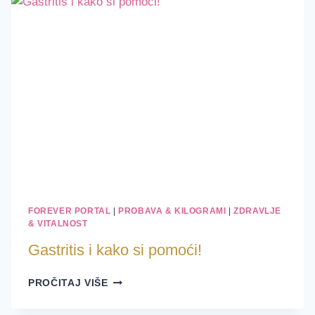
PUTEM!
FOREVER PORTAL
|
PROBAVA & KILOGRAMI
|
ZDRAVLJE
& VITALNOST
Gastritis i kako si pomoći!
GASTRITIS
PROČITAJ VIŠE
I
KAKO