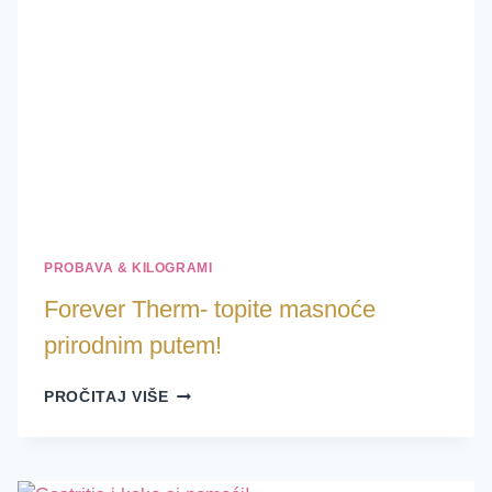
PROBAVA & KILOGRAMI
Forever Therm- topite masnoće
prirodnim putem!
FOREVER
PROČITAJ VIŠE
THERM-
TOPITE
MASNOĆE
PRIRODNIM