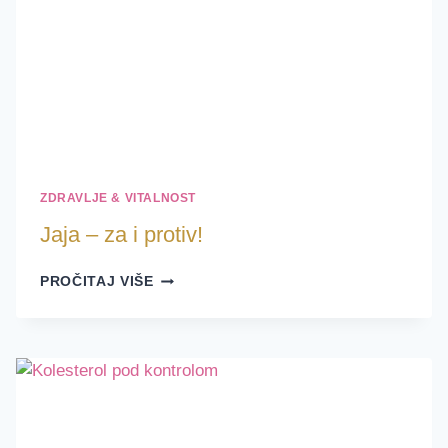
ZDRAVLJE & VITALNOST
Jaja – za i protiv!
JAJA
PROČITAJ VIŠE
–
ZA
I
PROTIV!