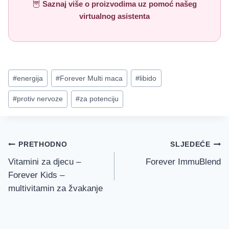
🦉
Saznaj više o proizvodima uz pomoć našeg
virtualnog asistenta
Post
#
energija
#
Forever Multi maca
#
libido
Tags:
#
protiv nervoze
#
za potenciju
Navigacija
PRETHODNO
SLJEDEĆE
objava
Vitamini za djecu –
Forever ImmuBlend
Forever Kids –
multivitamin za žvakanje