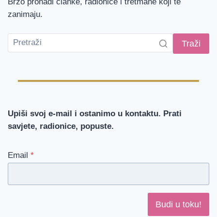
Brzo pronađi članke, radionice i tretmane koji te
zanimaju.
Traži
Upiši svoj e-mail i ostanimo u kontaktu. Prati
savjete, radionice, popuste.
Email
*
Budi u toku!