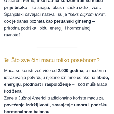
U starom Peruu,
Inke ratnici konzumirali su macu
prije bitaka
– za snagu, fokus i fizičku izdržljivost.
Španjolski osvajači nazivali su je
“seks biljkom Inka”
,
dok je danas poznata kao
peruanski ginseng
–
prirodna podrška libidu, energiji i hormonalnoj
ravnoteži.
💫 Što sve čini macu toliko posebnom?
Maca se koristi već više od
2.000 godina
, a moderna
istraživanja potvrđuju njezine iznimne učinke na
libido,
energiju, plodnost i raspoloženje
– i kod muškaraca i
kod žena.
Žene u Južnoj Americi tradicionalno koriste macu za
povećanje izdržljivosti, smanjenje umora i podršku
hormonalnom balansu.