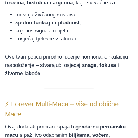
tirozina, histidina i arginina
, koje su važne za:
funkciju živčanog sustava,
spolnu funkciju i plodnost
,
prijenos signala u tijelu,
i osjećaj tjelesne vitalnosti.
Ove tvari potiču prirodno lučenje hormona, cirkulaciju i
raspoloženje – stvarajući osjećaj
snage, fokusa i
životne lakoće.
⚡ Forever Multi-Maca – više od obične
Mace
Ovaj dodatak prehrani spaja
legendarnu peruansku
macu
s pažljivo odabranim
biljkama, voćem,