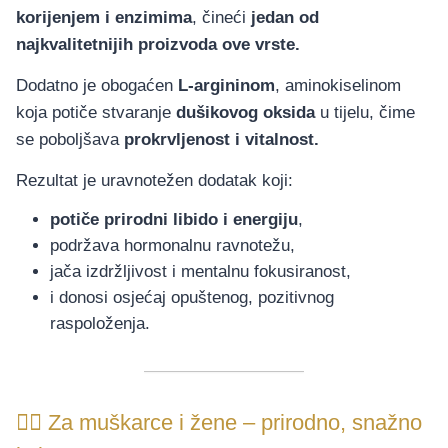
korijenjem i enzimima
, čineći
jedan od
najkvalitetnijih proizvoda ove vrste.
Dodatno je obogaćen
L-argininom
, aminokiselinom
koja potiče stvaranje
dušikovog oksida
u tijelu, čime
se poboljšava
prokrvljenost i vitalnost.
Rezultat je uravnotežen dodatak koji:
potiče prirodni libido i energiju
,
podržava hormonalnu ravnotežu,
jača izdržljivost i mentalnu fokusiranost,
i donosi osjećaj opuštenog, pozitivnog
raspoloženja.
🧘‍♀️ Za muškarce i žene – prirodno, snažno