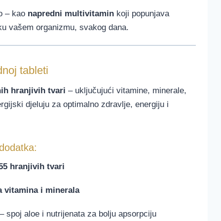
to – kao
napredni multivitamin
koji popunjava
ršku vašem organizmu, svakog dana.
noj tableti
ih hranjivih tvari
– uključujući vitamine, minerale,
rgijski djeluju za optimalno zdravlje, energiju i
 dodatka:
5 hranjivih tvari
 vitamina i minerala
– spoj aloe i nutrijenata za bolju apsorpciju