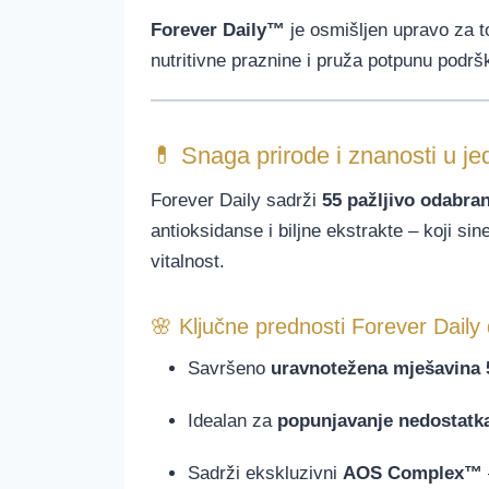
Forever Daily™
je osmišljen upravo za 
nutritivne praznine i pruža potpunu pod
💊 Snaga prirode i znanosti u jed
Forever Daily sadrži
55 pažljivo odabran
antioksidanse i biljne ekstrakte – koji sine
vitalnost.
🌸 Ključne prednosti Forever Daily
Savršeno
uravnotežena mješavina 5
Idealan za
popunjavanje nedostatka
Sadrži ekskluzivni
AOS Complex™