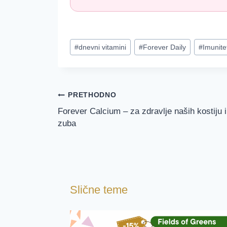
Post
#
dnevni vitamini
#
Forever Daily
#
Imunite
Tags:
Navigacija
PRETHODNO
Forever Calcium – za zdravlje naših kostiju i
objava
zuba
Slične teme