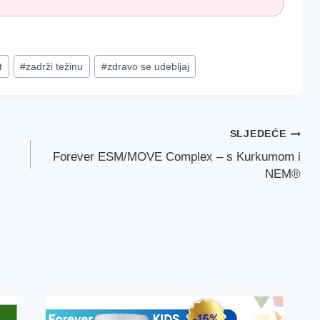
t
#
zadrži težinu
#
zdravo se udebljaj
SLJEDEĆE
Forever ESM/MOVE Complex – s Kurkumom i
NEM®