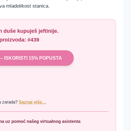
čuva mladolikost stanica.
h duše
kupuješ jeftinije.
 proizvoda:
#439
 – ISKORISTI 15% POPUSTA
na zarada?
Saznaj više…
ma uz pomoć našeg virtualnog asistenta