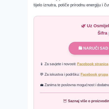
tijelo iznutra, potiče prirodnu energiju i 
🌿 Uz
Osmije
Šifra
🛍️ NARUČI SAD
📱 Za savjete i novosti:
Facebook stranica
💬 Za iskustva i podršku:
Facebook grupa
💼 Zanima te poslovna mogućnost i dodat
🦉
Saznaj više o proizvodi