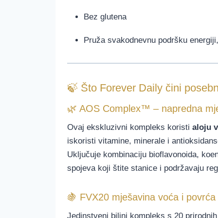
Bez glutena
Pruža svakodnevnu podršku energiji, 
🍃 Što Forever Daily čini poseb
🌿 AOS Complex™ – napredna mješ
Ovaj ekskluzivni kompleks koristi
aloju 
iskoristi vitamine, minerale i antioksidans
Uključuje kombinaciju bioflavonoida, koen
spojeva koji štite stanice i podržavaju re
🍇 FVX20 mješavina voća i povrća
Jedinstveni biljni kompleks s 20 prirodnih