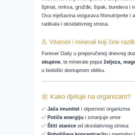
špinat, mrkva, grožđe, šipak, bundeva i m
Ova mješavina osigurava fitonutrijente i 
radikala i oksidativnog stresa.
💪 Vitamini i minerali koji čine razli
Forever Daily u preporučenoj dnevnoj doz
skupine
, te minerale poput
željeza, mag
u biološki dostupnom obliku.
🌼 Kako djeluje na organizam?
✅
Jača imunitet
i otpornost organizma
✅
Potiče energiju
i smanjuje umor
✅
Štiti stanice
od oksidativnog stresa
✅
Poboljšava koncentraciju
i mentalnu 