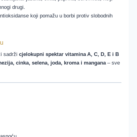
nogi drugi.
antioksidanse koji pomažu u borbi protiv slobodnih
ku
i sadrži
cjelokupni spektar vitamina A, C, D, E i B
nezija, cinka, selena, joda, kroma i mangana
– sve
jasnoću