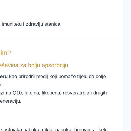
imunitetu i zdravlju stanica
nim?
avina za bolju apsorpciju
veru
kao prirodni medij koji pomaže tijelu da bolje
e.
zima Q10, luteina, likopena, resveratrola i drugih
generaciju.
 sastojaka: jabuka, cikla, paprika, borovnica, kelj,