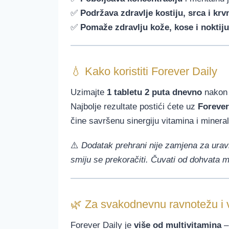
✅
Podržava zdravlje kostiju, srca i krvn
✅
Pomaže zdravlju kože, kose i noktiju
💧 Kako koristiti Forever Daily
Uzimajte
1 tabletu 2 puta dnevno
nakon 
Najbolje rezultate postići ćete uz
Forever
čine savršenu sinergiju vitamina i mineral
⚠️
Dodatak prehrani nije zamjena za ura
smiju se prekoračiti. Čuvati od dohvata m
🌿 Za svakodnevnu ravnotežu i v
Forever Daily je
više od multivitamina
– 