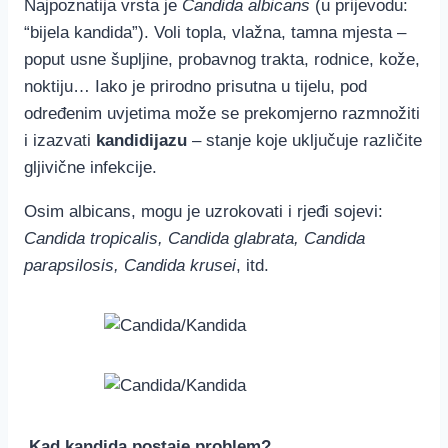
Najpoznatija vrsta je
Candida albicans
(u prijevodu:
“bijela kandida”). Voli topla, vlažna, tamna mjesta –
poput usne šupljine, probavnog trakta, rodnice, kože,
noktiju… Iako je prirodno prisutna u tijelu, pod
određenim uvjetima može se prekomjerno razmnožiti
i izazvati
kandidijazu
– stanje koje uključuje različite
gljivične infekcije.
Osim albicans, mogu je uzrokovati i rjeđi sojevi:
Candida tropicalis, Candida glabrata, Candida
parapsilosis, Candida krusei
, itd.
Kad kandida postaje problem?