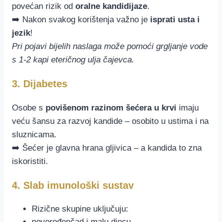
povećan rizik od
oralne kandidijaze
.
➡️ Nakon svakog korištenja važno je
isprati usta i
jezik
!
Pri pojavi bijelih naslaga može pomoći grgljanje vode
s 1-2 kapi eteričnog ulja čajevca.
3. Dijabetes
Osobe s
povišenom razinom šećera u krvi
imaju
veću šansu za razvoj kandide – osobito u ustima i na
sluznicama.
➡️ Šećer je glavna hrana gljivica – a kandida to zna
iskoristiti.
4. Slab imunološki sustav
Rizične skupine uključuju:
novorođenčad i malu djecu