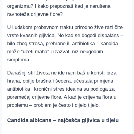
organizmu? I kako prepoznati kad je narušena
ravnoteža crijevne flore?
U ljudskom probavnom traktu prirodno žive različite
vrste kvasnih gljivica. No kad se dogodi disbalans –
bilo zbog stresa, prehrane ili antibiotika – kandida
može “uzeti maha” i izazvati niz neugodnih
simptoma.
Današnji stil života ne ide nam baš u korist: brza
hrana, obilje brašna i šećera, učestala primjena
antibiotika i kronični stres idealna su podloga za
poremećaj crijevne flore. A kad je crijevna flora u
problemu – problem je često i cijelo tijelo.
Candida albicans – najčešća gljivica u tijelu