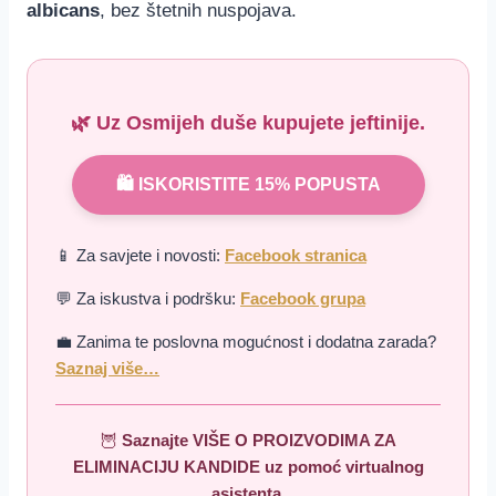
albicans
, bez štetnih nuspojava.
🌿 Uz
Osmijeh duše
kupujete jeftinije.
🛍️ ISKORISTITE 15% POPUSTA
📱 Za savjete i novosti:
Facebook stranica
💬 Za iskustva i podršku:
Facebook grupa
💼 Zanima te poslovna mogućnost i dodatna zarada?
Saznaj više…
🦉
Saznajte VIŠE O PROIZVODIMA ZA
ELIMINACIJU KANDIDE
uz pomoć virtualnog
asistenta
.