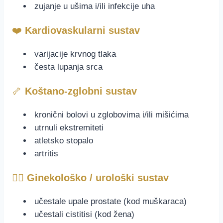
zujanje u ušima i/ili infekcije uha
❤️
Kardiovaskularni sustav
varijacije krvnog tlaka
česta lupanja srca
🦴
Koštano-zglobni sustav
kronični bolovi u zglobovima i/ili mišićima
utrnuli ekstremiteti
atletsko stopalo
artritis
👩‍⚕️
Ginekološko / urološki sustav
učestale upale prostate (kod muškaraca)
učestali cistitisi (kod žena)