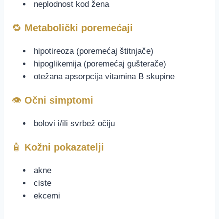
neplodnost kod žena
🔁
Metabolički poremećaji
hipotireoza (poremećaj štitnjače)
hipoglikemija (poremećaj gušterače)
otežana apsorpcija vitamina B skupine
👁️
Očni simptomi
bolovi i/ili svrbež očiju
🧴
Kožni pokazatelji
akne
ciste
ekcemi