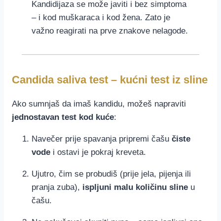
Kandidijaza se može javiti i bez simptoma
– i kod muškaraca i kod žena. Zato je
važno reagirati na prve znakove nelagode.
Candida saliva test – kućni test iz sline
Ako sumnjaš da imaš kandidu, možeš napraviti
jednostavan test kod kuće
:
Navečer prije spavanja pripremi čašu
čiste
vode
i ostavi je pokraj kreveta.
Ujutro, čim se probudiš (prije jela, pijenja ili
pranja zuba),
ispljuni malu količinu sline
u
čašu.