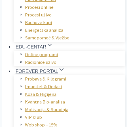
Procesi online
Procesi uživo
Bachove kapi
Energetska analiza
Samopomoć & Vježbe
EDU-CENTAR
Online programi
Radionice uživo
FOREVER PORTAL
Probava & Kilogrami
Imunitet & Dodaci
Koža & Higijena
Kvantna Bio-analiza
Motivacija & Suradnja
VIP klub
Web shop – 15%