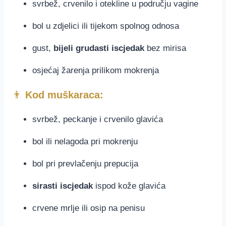
svrbež, crvenilo i otekline u području vagine
bol u zdjelici ili tijekom spolnog odnosa
gust,
bijeli grudasti iscjedak
bez mirisa
osjećaj žarenja prilikom mokrenja
👨
Kod muškaraca:
svrbež, peckanje i crvenilo glavića
bol ili nelagoda pri mokrenju
bol pri prevlačenju prepucija
sirasti iscjedak
ispod kože glavića
crvene mrlje ili osip na penisu