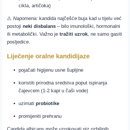
cikla, artičoka)
⚠️
Napomena:
kandida najčešće buja kad u tijelu već
postoji
neki disbalans
– bilo imunološki, hormonalni
ili metabolički. Važno je
tražiti uzrok
, ne samo gasiti
posljedice.
Liječenje oralne kandidijaze
pojačati higijenu usne šupljine
koristiti prirodna sredstva poput ispiranja
čajevcem (1-2 kapi u čaši vode)
uzimati
probiotike
promijeniti prehranu
Candida albicans može uzrokovati niz ozbiljnih