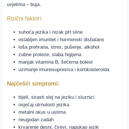
uvjetima – buja.
Rizični faktori:
suhoća jezika i nizak pH sline
oslabljen imunitet i hormonski disbalans
loša prehrana, stres, pušenje, alkohol
zubne proteze, slaba higijena
manjak vitamina B, šećerna bolest
uzimanje imunosupresiva i kortikosteroida
Najčešći simptomi:
bijeli, sirasti sloj na jeziku i sluznici
osjećaj utrnulosti jezika
metalni okus u ustima
neugodan zadah
krvarenje desni, čirevi, napukao jezik