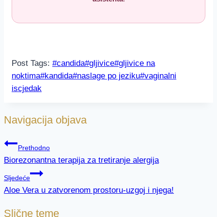
Post Tags:
#
candida
#
gljivice
#
gljivice na
noktima
#
kandida
#
naslage po jeziku
#
vaginalni
iscjedak
Navigacija objava
Prethodno
Biorezonantna terapija za tretiranje alergija
Sljedeće
Aloe Vera u zatvorenom prostoru-uzgoj i njega!
Slične teme