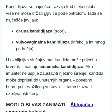
Kandidijaza se najčešće razvija kad tijelo oslabi i
više ne može držati gljivice pod kontrolom. Tada se
najčešće javljaju:
oralna kandidijaza
(soor),
vulvovaginalna kandidijaza
(infekcija intimnog
područja).
U ozbiljnijim slučajevima, kandida može prijeći u
krvotok – nastaje
sistemska kandidijaza
. Ako
imunitet ne uspije zaustaviti njezino širenje, kandida
može doprijeti do unutarnjih organa – posebno
bubrega i krvožilnog sustava – i tamo izazvati
ozbiljna oštećenja.
MOGLO BI VAS ZANIMATI –
Štitnjača i
simptomi bolesti!