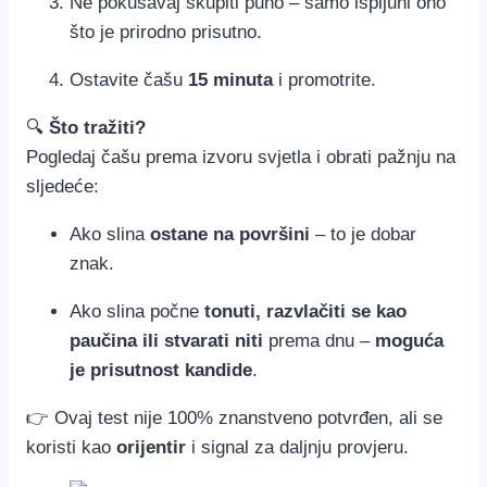
Ne pokušavaj skupiti puno – samo ispljuni ono
što je prirodno prisutno.
Ostavite čašu
15 minuta
i promotrite.
🔍
Što tražiti?
Pogledaj čašu prema izvoru svjetla i obrati pažnju na
sljedeće:
Ako slina
ostane na površini
– to je dobar
znak.
Ako slina počne
tonuti, razvlačiti se kao
paučina ili stvarati niti
prema dnu –
moguća
je prisutnost kandide
.
👉 Ovaj test nije 100% znanstveno potvrđen, ali se
koristi kao
orijentir
i signal za daljnju provjeru.