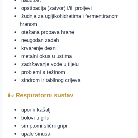
nadutost
opstipacija (zatvor) i/ili proljevi
žudnja za ugljikohidratima i fermentiranom
hranom
otežana probava hrane
neugodan zadah
krvarenje desni
metalni okus u ustima
zadržavanje vode u tijelu
problemi s težinom
sindrom iritabilnog crijeva
🌬️
Respiratorni sustav
uporni kašalj
bolovi u grlu
simptomi slični gripi
upale sinusa