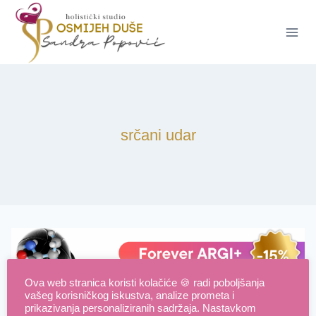
Skip
to
content
srčani udar
Ova web stranica koristi kolačiće 🍪 radi poboljšanja
vašeg korisničkog iskustva, analize prometa i
prikazivanja personaliziranih sadržaja. Nastavkom