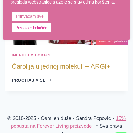
pregleda webstranice slažete se s uvjetima korištenja.
Prihvaćam sve
Postavke kolačića
IMUNITET & DODACI
Čarolija u jednoj molekuli – ARGI+
ČAROLIJA
PROČITAJ VIŠE
U
JEDNOJ
MOLEKULI
–
ARGI+
© 2018-2025 • Osmijeh duše • Sandra Popović •
15%
popusta na Forever Living proizvode
• Sva prava