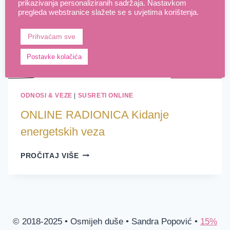
prikazivanja personaliziranih sadržaja. Nastavkom
pregleda webstranice slažete se s uvjetima korištenja.
Prihvaćam sve
Postavke kolačića
ODNOSI & VEZE
|
SUSRETI ONLINE
ONLINE RADIONICA Kidanje
energetskih veza
ONLINE
PROČITAJ VIŠE
RADIONICA
KIDANJE
ENERGETSKIH
VEZA
© 2018-2025 • Osmijeh duše • Sandra Popović •
15%