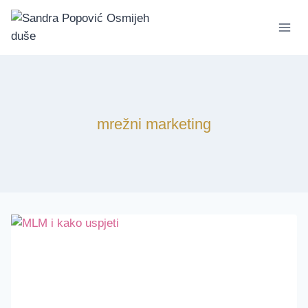
Skip
to
content
mrežni marketing