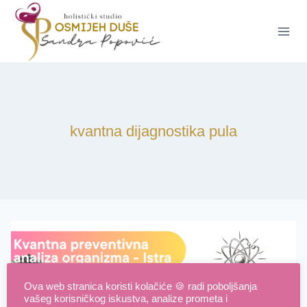
Skip
to
content
kvantna dijagnostika pula
Ova web stranica koristi kolačiće 🍪 radi poboljšanja
vašeg korisničkog iskustva, analize prometa i