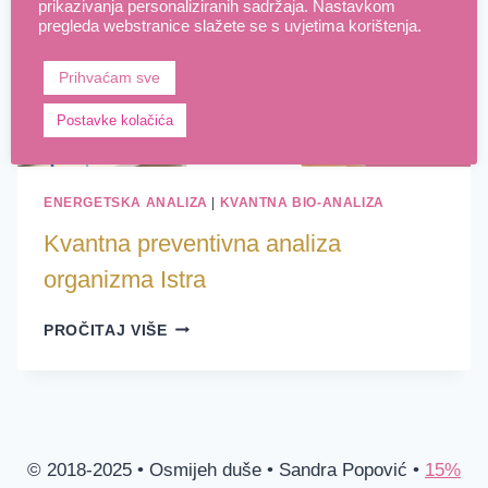
prikazivanja personaliziranih sadržaja. Nastavkom
pregleda webstranice slažete se s uvjetima korištenja.
Prihvaćam sve
Postavke kolačića
ENERGETSKA ANALIZA
|
KVANTNA BIO-ANALIZA
Kvantna preventivna analiza
organizma Istra
KVANTNA
PROČITAJ VIŠE
PREVENTIVNA
ANALIZA
ORGANIZMA
ISTRA
© 2018-2025 • Osmijeh duše • Sandra Popović •
15%