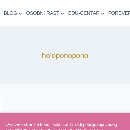
BLOG
OSOBNI RAST
EDU-CENTAR
FOREVE
ho’oponopono
Ova web stranica koristi kolačiće 🍪 radi poboljšanja vašeg
korisničkog iskustva, analize prometa i prikazivanja