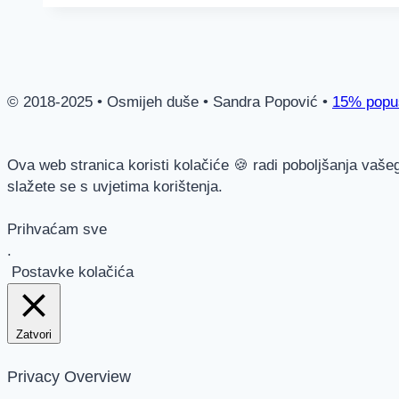
Emocija
Kroz
Boje
i
Tijelo
© 2018-2025 • Osmijeh duše • Sandra Popović •
15% popus
Ova web stranica koristi kolačiće 🍪 radi poboljšanja vaše
slažete se s uvjetima korištenja.
Prihvaćam sve
.
Postavke kolačića
Zatvori
Privacy Overview