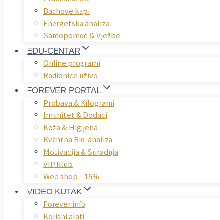
Bachove kapi
Energetska analiza
Samopomoć & Vježbe
EDU-CENTAR
Online programi
Radionice uživo
FOREVER PORTAL
Probava & Kilogrami
Imunitet & Dodaci
Koža & Higijena
Kvantna Bio-analiza
Motivacija & Suradnja
VIP klub
Web shop – 15%
VIDEO KUTAK
Forever info
Korisni alati