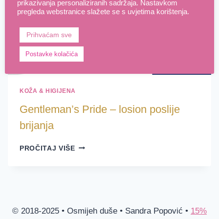
prikazivanja personaliziranih sadržaja. Nastavkom
pregleda webstranice slažete se s uvjetima korištenja.
Prihvaćam sve
Postavke kolačića
KOŽA & HIGIJENA
Gentleman’s Pride – losion poslije
brijanja
GENTLEMAN’S
PROČITAJ VIŠE
PRIDE
–
LOSION
POSLIJE
BRIJANJA
© 2018-2025 • Osmijeh duše • Sandra Popović •
15%