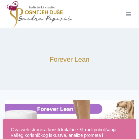
Skip
to
content
Forever Lean
Ova web stranica koristi kolačiće 🍪 radi poboljšanja
vašeg korisničkog iskustva, analize prometa i