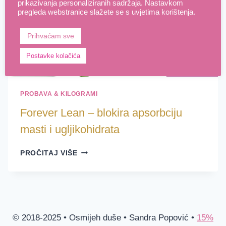
prikazivanja personaliziranih sadržaja. Nastavkom
pregleda webstranice slažete se s uvjetima korištenja.
Prihvaćam sve
Postavke kolačića
PROBAVA & KILOGRAMI
Forever Lean – blokira apsorbciju
masti i ugljikohidrata
FOREVER
PROČITAJ VIŠE
LEAN
–
BLOKIRA
APSORBCIJU
MASTI
I
© 2018-2025 • Osmijeh duše • Sandra Popović •
15%
UGLJIKOHIDRATA