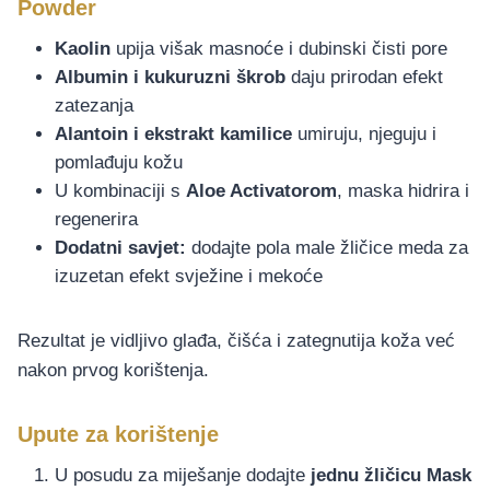
Powder
Kaolin
upija višak masnoće i dubinski čisti pore
Albumin i kukuruzni škrob
daju prirodan efekt
zatezanja
Alantoin i ekstrakt kamilice
umiruju, njeguju i
pomlađuju kožu
U kombinaciji s
Aloe Activatorom
, maska hidrira i
regenerira
Dodatni savjet:
dodajte pola male žličice meda za
izuzetan efekt svježine i mekoće
Rezultat je vidljivo glađa, čišća i zategnutija koža već
nakon prvog korištenja.
Upute za korištenje
U posudu za miješanje dodajte
jednu žličicu Mask