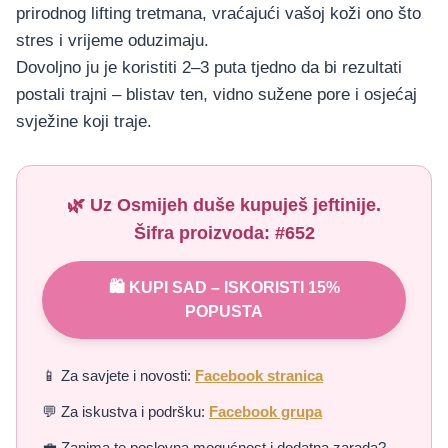
prirodnog lifting tretmana, vraćajući vašoj koži ono što
stres i vrijeme oduzimaju.
Dovoljno ju je koristiti 2–3 puta tjedno da bi rezultati
postali trajni – blistav ten, vidno sužene pore i osjećaj
svježine koji traje.
🌿 Uz
Osmijeh duše
kupuješ jeftinije.
Šifra proizvoda:
#652
🛍️ KUPI SAD – ISKORISTI 15%
POPUSTA
📱 Za savjete i novosti:
Facebook stranica
💬 Za iskustva i podršku:
Facebook grupa
💼 Zanima te poslovna mogućnost i dodatna zarada?