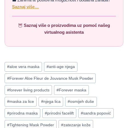
Saznaj više…
🦉
Saznaj više o proizvodima uz pomoć našeg
virtualnog asistenta
Post
#
aloe vera maska
#
anti-age njega
Tags:
#
Forever Aloe Fleur de Jouvance Musk Powder
#
forever living products
#
Forever maska
#
maska za lice
#
njega lica
#
osmijeh duše
#
prirodna maska
#
prirodni facelift
#
sandra popović
#
Tightening Mask Powder
#
zatezanje kože