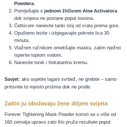
Powdera
.
Pomiješajte s
jednom žličicom Aloe Activatora
dok smjesa ne postane poput losiona.
Četkicom nanesite tanki sloj od vrata prema gore.
Opušteno lezite i izbjegavajte pokrete lica 30
minuta.
Vlažnim ručnikom omekšajte masku, zatim nježno
isperite toplom vodom.
Nanesite tonik i hidratantnu kremu.
Savjet:
ako osjetite lagani svrbež, ne grebite – samo
pritisnite to mjesto prstima dok ne prođe.
Zašto ju obožavaju žene diljem svijeta
Forever Tightening Mask Powder koristi se u više od
160 zemalja upravo zato što pruža rezultate poput