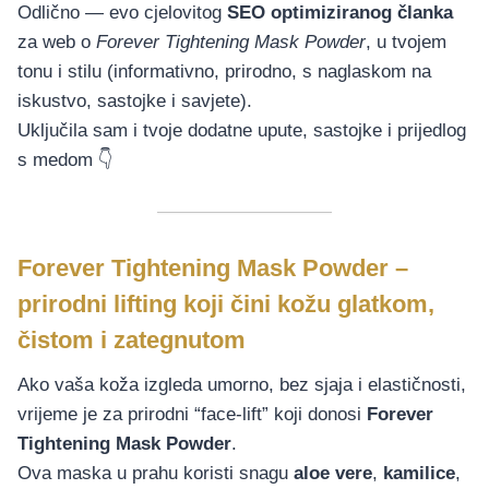
Odlično — evo cjelovitog
SEO optimiziranog članka
za web o
Forever Tightening Mask Powder
, u tvojem
tonu i stilu (informativno, prirodno, s naglaskom na
iskustvo, sastojke i savjete).
Uključila sam i tvoje dodatne upute, sastojke i prijedlog
s medom 👇
Forever Tightening Mask Powder –
prirodni lifting koji čini kožu glatkom,
čistom i zategnutom
Ako vaša koža izgleda umorno, bez sjaja i elastičnosti,
vrijeme je za prirodni “face-lift” koji donosi
Forever
Tightening Mask Powder
.
Ova maska u prahu koristi snagu
aloe vere
,
kamilice
,