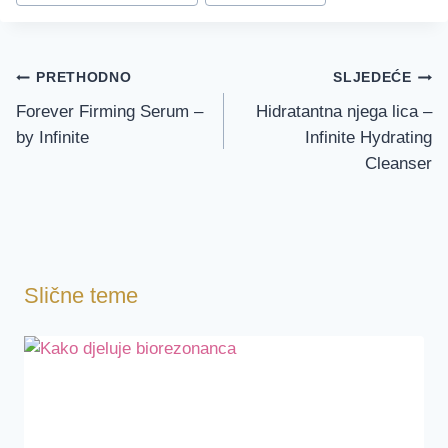
Navigacija
PRETHODNO
SLJEDEĆE
objava
Forever Firming Serum –
Hidratantna njega lica –
by Infinite
Infinite Hydrating
Cleanser
Slične teme