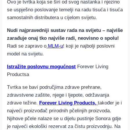
Ovo je tvrtka koja se širi od svog nastanka i njezino
se uspješno poslovanje temelji na radu tisuća i tisuća
samostalnih distributera u cijelom svijetu.
Nudi najpravedniji sustav rada na svijetu – najviše
zarađuje onaj tko najviše radi, neovisno o spolu!
Radi se zapravo o
MLM-u
! koji je najbolji poslovni
model na svijetu.
Istražite poslovnu mogućnost
Forever Living
Productsa
Tvrtka se bavi područjima zdrave prehrane,
zdravstvene zaštite, njege i ljepote, održavanja
zdrave težine.
Forever Living Products,
također je i
najveći proizvođač prirodnih pčelinjih proizvoda.
Njihove pčele nalaze se u dijelu pustinje Sonora gdje
je najveći ekološki rezervat za čistu proizvodnju. Na