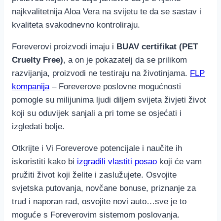
najkvalitetnija Aloa Vera na svijetu te da se sastav i
kvaliteta svakodnevno kontroliraju.
Foreverovi proizvodi imaju i
BUAV certifikat (PET
Cruelty Free)
, a on je pokazatelj da se prilikom
razvijanja, proizvodi ne testiraju na životinjama.
FLP
kompanija
– Foreverove poslovne mogućnosti
pomogle su milijunima ljudi diljem svijeta živjeti život
koji su oduvijek sanjali a pri tome se osjećati i
izgledati bolje.
Otkrijte i Vi Foreverove potencijale i naučite ih
iskoristiti kako bi
izgradili vlastiti posao
koji će vam
pružiti život koji želite i zaslužujete. Osvojite
svjetska putovanja, novčane bonuse, priznanje za
trud i naporan rad, osvojite novi auto…sve je to
moguće s Foreverovim sistemom poslovanja.