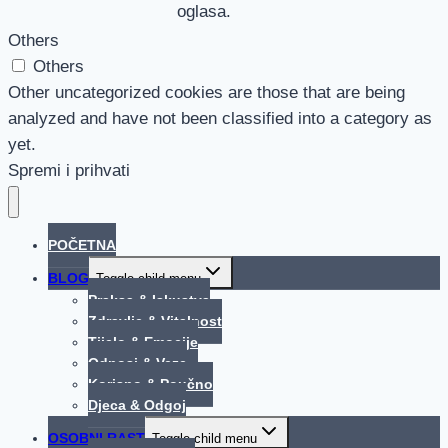
oglasa.
Others
Others
Other uncategorized cookies are those that are being
analyzed and have not been classified into a category as
yet.
Spremi i prihvati
POČETNA
BLOG
Toggle child menu
Praksa & Iskustva
Zdravlje & Vitalnost
Tijelo & Emocije
Odnosi & Veze
Korisno & Poučno
Djeca & Odgoj
OSOBNI RAST
Toggle child menu