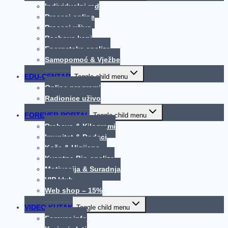
Individualni rad
Procesi online
Procesi uživo
Bachove kapi
Energetska analiza
Samopomoć & Vježbe
EDU-CENTAR
Toggle child menu
Online programi
Radionice uživo
FOREVER PORTAL
Toggle child menu
Probava & Kilogrami
Imunitet & Dodaci
Koža & Higijena
Kvantna Bio-analiza
Motivacija & Suradnja
VIP klub
Web shop – 15%
VIDEO KUTAK
Toggle child menu
Forever info