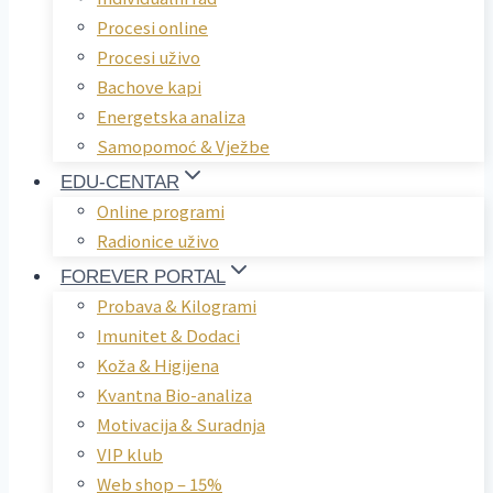
Procesi online
Procesi uživo
Bachove kapi
Energetska analiza
Samopomoć & Vježbe
EDU-CENTAR
Online programi
Radionice uživo
FOREVER PORTAL
Probava & Kilogrami
Imunitet & Dodaci
Koža & Higijena
Kvantna Bio-analiza
Motivacija & Suradnja
VIP klub
Web shop – 15%