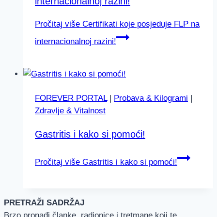
internacionalnoj razini!
Pročitaj više
Certifikati koje posjeduje FLP na
internacionalnoj razini!
FOREVER PORTAL
|
Probava & Kilogrami
|
Zdravlje & Vitalnost
Gastritis i kako si pomoći!
Pročitaj više
Gastritis i kako si pomoći!
PRETRAŽI SADRŽAJ
Brzo pronađi članke, radionice i tretmane koji te