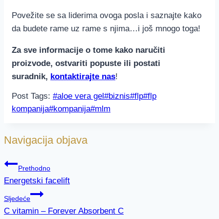
Povežite se sa liderima ovoga posla i saznajte kako
da budete rame uz rame s njima…i još mnogo toga!
Za sve informacije o tome kako naručiti
proizvode, ostvariti popuste ili postati
suradnik,
kontaktirajte nas
!
Post Tags:
#
aloe vera gel
#
biznis
#
flp
#
flp
kompanija
#
kompanija
#
mlm
Navigacija objava
Prethodno
Energetski facelift
Sljedeće
C vitamin – Forever Absorbent C