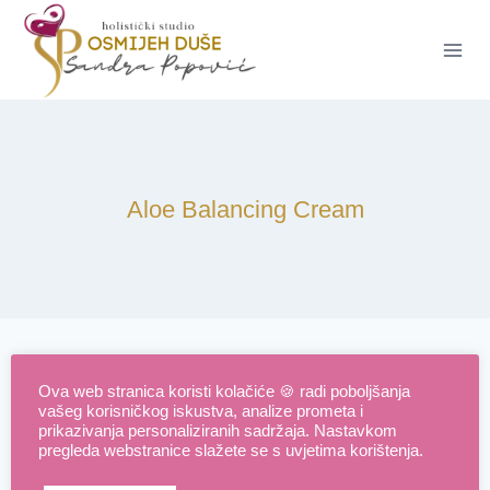
Skip
to
content
Aloe Balancing Cream
It seems we can’t find what you’re looking for. Perhaps
Ova web stranica koristi kolačiće 🍪 radi poboljšanja
searching can help.
vašeg korisničkog iskustva, analize prometa i
prikazivanja personaliziranih sadržaja. Nastavkom
Pretraži:
pregleda webstranice slažete se s uvjetima korištenja.